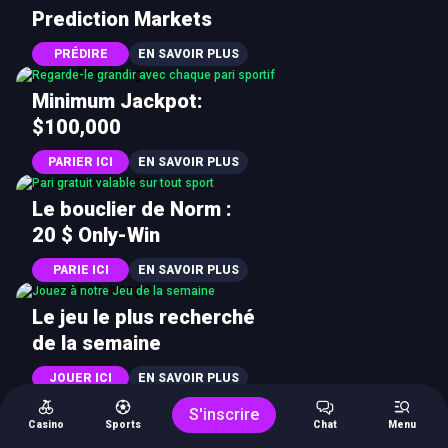
Prediction Markets
PRÉDIRE
EN SAVOIR PLUS
Regarde-le grandir avec chaque pari sportif
Minimum Jackpot:
$100,000
PARIER ICI
EN SAVOIR PLUS
Pari gratuit valable sur tout sport
Le bouclier de Norm :
20 $ Only-Win
PARIE ICI
EN SAVOIR PLUS
Jouez à notre Jeu de la semaine
Le jeu le plus recherché
de la semaine
JOUER ICI
EN SAVOIR PLUS
Envoyer et recevoir de l’argent réel
S'inscrire
Il pleut de la
Casino
Sports
Chat
Menu