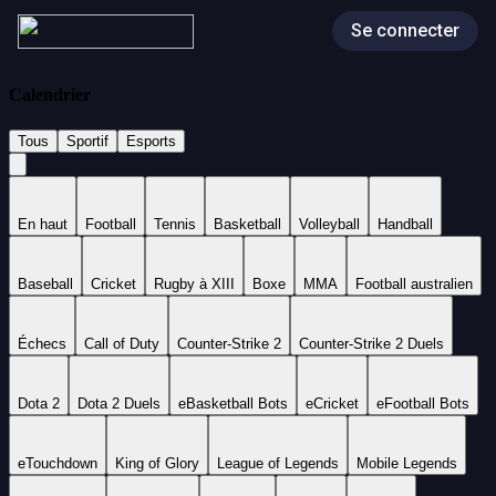
Se connecter