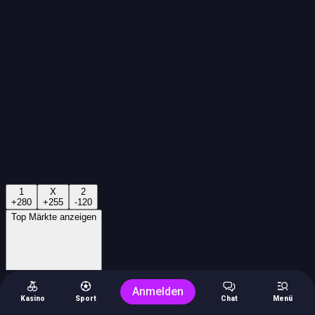
Anmelden
Kasino
Sport
Chat
Menü