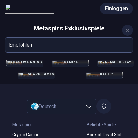
Einloggen
Metaspins Exklusivspiele
HACKSAW GAMING
BGAMING
PRAGMATIC PLAY
Exklusiv
Exklusiv
Exklusiv
BULLSHARK GAMES
TOKACITY
Exklusiv
Exklusiv
Metaspins
Beliebte Spiele
Crypto Casino
Book of Dead Slot