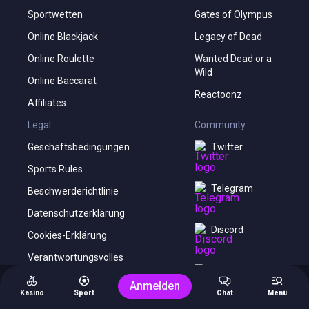
Sportwetten
Gates of Olympus
Online Blackjack
Legacy of Dead
Online Roulette
Wanted Dead or a
Wild
Online Baccarat
Reactoonz
Affiliates
Legal
Community
Geschäftsbedingungen
Twitter
Sports Rules
Telegram
Beschwerderichtlinie
Datenschutzerklärung
Discord
Cookies-Erklärung
Verantwortungsvolles
Spielen
Instagram
Anmelden
Kasino
Sport
Chat
Menü