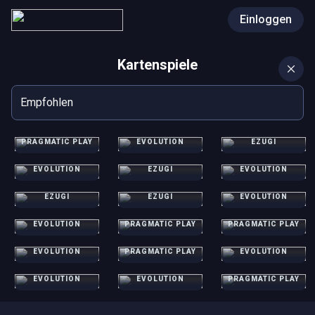
Einloggen
Kartenspiele
PRAGMATIC PLAY
EVOLUTION
EZUGI
EVOLUTION
EZUGI
EVOLUTION
EZUGI
EZUGI
EVOLUTION
EVOLUTION
PRAGMATIC PLAY
PRAGMATIC PLAY
EVOLUTION
PRAGMATIC PLAY
EVOLUTION
EVOLUTION
EVOLUTION
PRAGMATIC PLAY