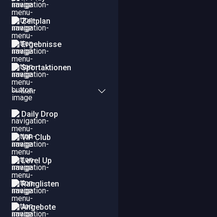
Zeitplan
Ergebnisse
Sportaktionen
Mehr
Daily Drop
VIP Club
Level Up
Ranglisten
Angebote