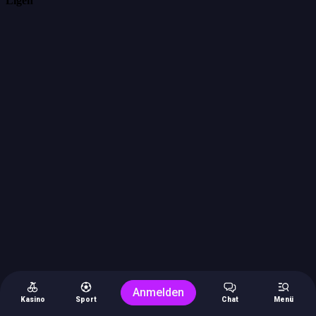
Anmelden
Kasino
Sport
Chat
Menü